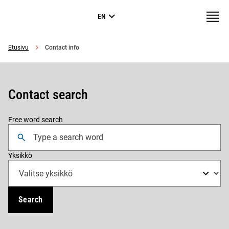
Skip to
Valikk
EN
content
↓
Erillissivuston
pohja
Etusivu
Contact info
Contact search
Free word search
Yksikkö
Search