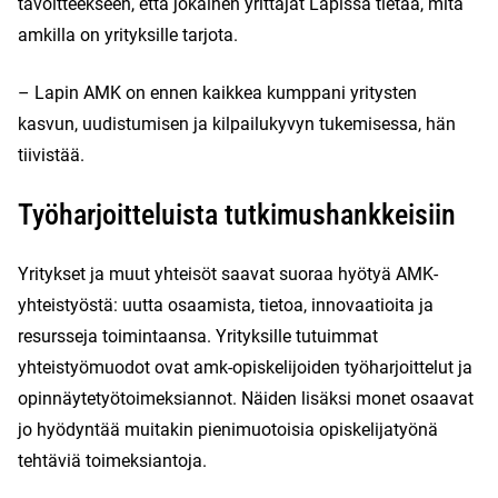
tavoitteekseen, että jokainen yrittäjät Lapissa tietää, mitä
amkilla on yrityksille tarjota.
– Lapin AMK on ennen kaikkea kumppani yritysten
kasvun, uudistumisen ja kilpailukyvyn tukemisessa, hän
tiivistää.
Työharjoitteluista tutkimushankkeisiin
Yritykset ja muut yhteisöt saavat suoraa hyötyä AMK-
yhteistyöstä: uutta osaamista, tietoa, innovaatioita ja
resursseja toimintaansa. Yrityksille tutuimmat
yhteistyömuodot ovat amk-opiskelijoiden työharjoittelut ja
opinnäytetyötoimeksiannot. Näiden lisäksi monet osaavat
jo hyödyntää muitakin pienimuotoisia opiskelijatyönä
tehtäviä toimeksiantoja.