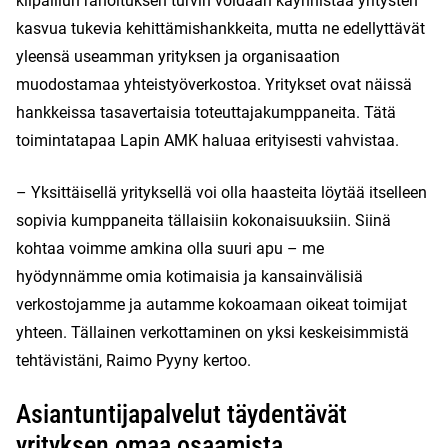
kilpaillun rahoituksen turvin voidaan käynnistää yritysten
kasvua tukevia kehittämishankkeita, mutta ne edellyttävät
yleensä useamman yrityksen ja organisaation
muodostamaa yhteistyöverkostoa. Yritykset ovat näissä
hankkeissa tasavertaisia toteuttajakumppaneita. Tätä
toimintatapaa Lapin AMK haluaa erityisesti vahvistaa.
– Yksittäisellä yrityksellä voi olla haasteita löytää itselleen
sopivia kumppaneita tällaisiin kokonaisuuksiin. Siinä
kohtaa voimme amkina olla suuri apu – me
hyödynnämme omia kotimaisia ja kansainvälisiä
verkostojamme ja autamme kokoamaan oikeat toimijat
yhteen. Tällainen verkottaminen on yksi keskeisimmistä
tehtävistäni, Raimo Pyyny kertoo.
Asiantuntijapalvelut täydentävät
yrityksen omaa osaamista