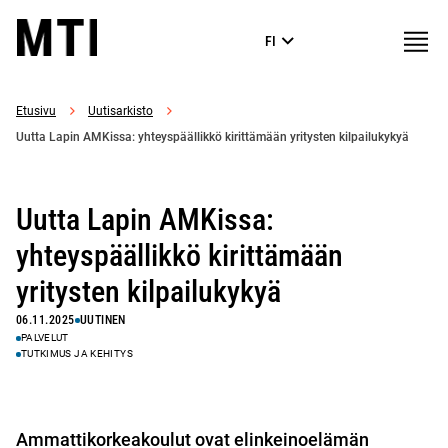
Siirry
Matkailuinstituutti
Valikk
FI
suoraan
sisältöön
↓
Etusivu
Uutisarkisto
Uutta Lapin AMKissa: yhteyspäällikkö kirittämään yritysten kilpailukykyä
Uutta Lapin AMKissa:
yhteyspäällikkö kirittämään
yritysten kilpailukykyä
06.11.2025
UUTINEN
PALVELUT
TUTKIMUS JA KEHITYS
Ammattikorkeakoulut ovat elinkeinoelämän