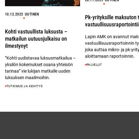
t
u
t
u
t
e
10.12.2025
UUTINEN
u
Pk-yrityksille maksuton 
u
e
u
u
vastuullisuusraportointi
n
u
u
i
Kohti vastuullista luksusta –
t
u
Lapin AMK on avannut ma
k
matkailun uutuusjulkaisu on
e
t
vastuullisuusraportoinnin t
k
ilmestynyt
e
e
joka auttaa mikro- ja pk-yrit
u
n
e
aloittamaan raportoinnin.
n
”Kohti uudistavaa luksusmatkailua –
i
n
a
yksilön kokemukset osana yhteisön
PALVELUT
k
i
a
tarinaa” vie lukijan matkalle uuden
k
k
n
luksuksen maailmoihin.
u
k
)
TUTKIMUS JA KEHITYS
n
u
a
n
a
a
n
a
)
n
)