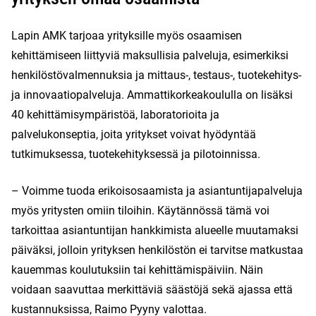
Lapin AMK tarjoaa yrityksille myös osaamisen
kehittämiseen liittyviä maksullisia palveluja, esimerkiksi
henkilöstövalmennuksia ja mittaus-, testaus-, tuotekehitys-
ja innovaatiopalveluja. Ammattikorkeakoululla on lisäksi
40 kehittämisympäristöä, laboratorioita ja
palvelukonseptia, joita yritykset voivat hyödyntää
tutkimuksessa, tuotekehityksessä ja pilotoinnissa.
– Voimme tuoda erikoisosaamista ja asiantuntijapalveluja
myös yritysten omiin tiloihin. Käytännössä tämä voi
tarkoittaa asiantuntijan hankkimista alueelle muutamaksi
päiväksi, jolloin yrityksen henkilöstön ei tarvitse matkustaa
kauemmas koulutuksiin tai kehittämispäiviin. Näin
voidaan saavuttaa merkittäviä säästöjä sekä ajassa että
kustannuksissa, Raimo Pyyny valottaa.