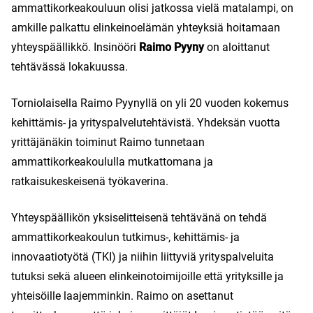
ammattikorkeakouluun olisi jatkossa vielä matalampi, on
amkille palkattu elinkeinoelämän yhteyksiä hoitamaan
yhteyspäällikkö. Insinööri
Raimo Pyyny
on aloittanut
tehtävässä lokakuussa.
Torniolaisella Raimo Pyynyllä on yli 20 vuoden kokemus
kehittämis- ja yrityspalvelutehtävistä. Yhdeksän vuotta
yrittäjänäkin toiminut Raimo tunnetaan
ammattikorkeakoululla mutkattomana ja
ratkaisukeskeisenä työkaverina.
Yhteyspäällikön yksiselitteisenä tehtävänä on tehdä
ammattikorkeakoulun tutkimus-, kehittämis- ja
innovaatiotyötä (TKI) ja niihin liittyviä yrityspalveluita
tutuksi sekä alueen elinkeinotoimijoille että yrityksille ja
yhteisöille laajemminkin. Raimo on asettanut