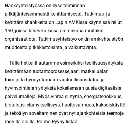
Hankeyhteistyössä on kyse toiminnan
pitkäjänteisemmästä kehittämisestä. Tutkimus- ja
kehittämishankkeita on Lapin AMKissa käynnissä reilut
150, joissa lähes kaikissa on mukana muitakin
organisaatiota. Tutkimusyhteistyö onkin amk-yhteistyön
muodoista pitkäkestoisinta ja vaikuttavinta.
– Tällä hetkellä autamme esimerkiksi teollisuusyrityksiä
kehittämään tuotantoprosessejaan, matkailualan
toimijoita hyödyntämään vastuullisuusdataa ja
hyvinvointialan yrityksiä kokeilemaan uusia digitaalisia
palvelumalleja. Myös vihreä siirtymä, energiatehokkuus,
biotalous, elämyksellisyys, huoltovarmuus, kaksoiskäyttö
ja tekoälyn soveltaminen ovat nyt ajankohtaisia teemoja
monilla aloilla, Raimo Pyyny listaa.