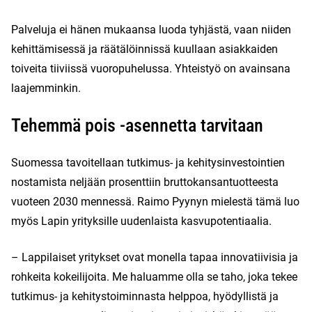
Palveluja ei hänen mukaansa luoda tyhjästä, vaan niiden
kehittämisessä ja räätälöinnissä kuullaan asiakkaiden
toiveita tiiviissä vuoropuhelussa. Yhteistyö on avainsana
laajemminkin.
Tehemmä pois -asennetta tarvitaan
Suomessa tavoitellaan tutkimus- ja kehitysinvestointien
nostamista neljään prosenttiin bruttokansantuotteesta
vuoteen 2030 mennessä. Raimo Pyynyn mielestä tämä luo
myös Lapin yrityksille uudenlaista kasvupotentiaalia.
– Lappilaiset yritykset ovat monella tapaa innovatiivisia ja
rohkeita kokeilijoita. Me haluamme olla se taho, joka tekee
tutkimus- ja kehitystoiminnasta helppoa, hyödyllistä ja