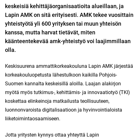
keskeisiä kehittäjäorganisaatioita alueillaan, ja
Lapin AMK on sitä erityisesti. AMK tekee vuosittain
yhteistyötä yli 600 yrityksen tai muun yhteisön
kanssa, mutta harvat tietävät, miten
käänteentekevää amk-yhteistyö voi laajimmillaan
olla.
Keskisuurena ammattikorkeakouluna Lapin AMK järjestää
korkeakouluopetusta lähestulkoon kaikilla Pohjois-
Suomen kannalta keskeisillä aloilla. Laajan alakirjon
myötä myös tutkimus-, kehittämis- ja innovaatiotyö (TKI)
koskettaa elinkeinoja matkailusta teollisuuteen,
luonnonvaroista digitalisaatioon ja hyvinvointialoista
liiketoimintaosaamiseen.
Jotta yritysten kynnys ottaa yhteyttä Lapin