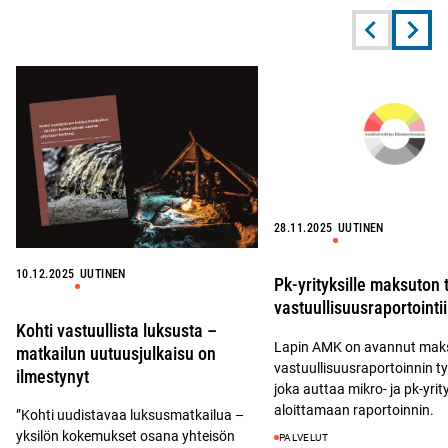
o
d
ä
k
I
(
i
n
a
s
i
v
s
s
a
a
s
u
(
ä
t
a
(
u
v
a
u
a
v
u
u
a
u
28.11.2025
UUTINEN
t
u
t
u
t
e
10.12.2025
UUTINEN
u
Pk-yrityksille maksuton 
u
e
u
u
vastuullisuusraportointi
n
u
u
i
Kohti vastuullista luksusta –
t
u
Lapin AMK on avannut ma
k
matkailun uutuusjulkaisu on
e
t
vastuullisuusraportoinnin t
k
ilmestynyt
e
e
joka auttaa mikro- ja pk-yrit
u
n
e
aloittamaan raportoinnin.
n
”Kohti uudistavaa luksusmatkailua –
i
n
a
yksilön kokemukset osana yhteisön
PALVELUT
k