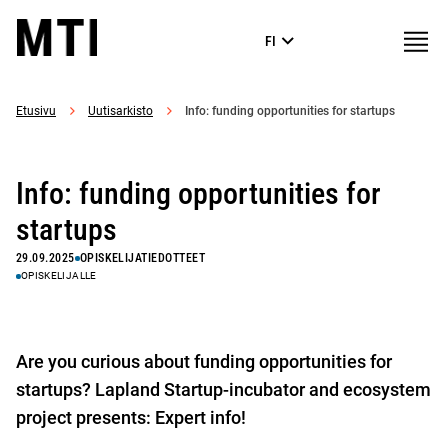
Siirry
Matkailuinstituutti
Valikk
FI
suoraan
sisältöön
↓
Etusivu
Uutisarkisto
Info: funding opportunities for startups
Info: funding opportunities for
startups
29.09.2025
OPISKELIJATIEDOTTEET
OPISKELIJALLE
Are you curious about funding opportunities for
startups? Lapland Startup-incubator and ecosystem
project presents: Expert info!