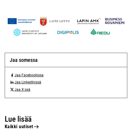
Jaa somessa
Jaa Facebookissa
J
Jaa LinkedInissä
a
J
Jaa X:ssä
a
a
J
F
a
a
a
L
a
c
i
X
e
n
Lue lisää
:
b
k
s
Kaikki uutiset
o
e
s