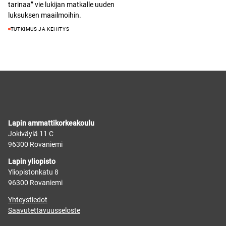
i
a
tarinaa” vie lukijan matkalle uuden
k
k
n
luksuksen maailmoihin.
u
k
)
TUTKIMUS JA KEHITYS
n
u
a
n
a
a
n
a
)
n
)
Lapin ammattikorkeakoulu
Jokiväylä 11 C
96300 Rovaniemi
Lapin yliopisto
Yliopistonkatu 8
96300 Rovaniemi
Yhteystiedot
Saavutettavuusseloste